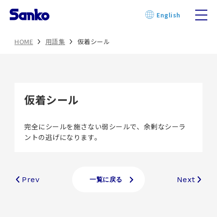
Skip
English
to
content
HOME
用語集
仮着シール
仮着シール
完全にシールを施さない弱シールで、余剰なシーラ
ントの逃げになります。
Prev
Next
一覧に戻る