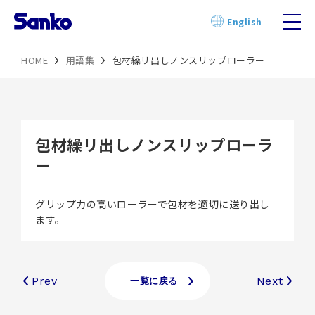
Skip
English
to
content
HOME
用語集
包材繰リ出しノンスリップローラー
包材繰リ出しノンスリップローラ
ー
グリップ力の高いローラーで包材を適切に送り出し
ます。
Prev
Next
一覧に戻る